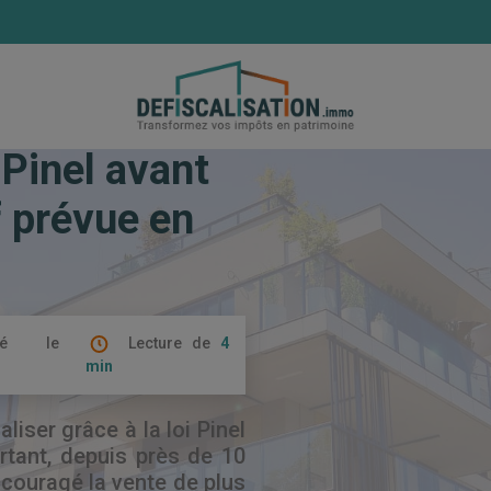
 en Pinel avant la fin du dispositif prévue en 2024 ?
n Pinel avant
if prévue en
ié le
Lecture de
4
min
liser grâce à la loi Pinel
rtant, depuis près de 10
ncouragé la vente de plus