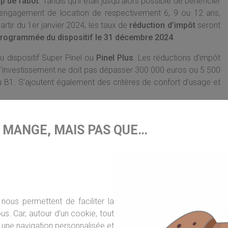
up de rabot
. Tandis qu’il était jusqu’alors possible de bénéficier
engagement de location de respectivement 6, 9 ou 12 ans,
artir du 1er janvier 2024, les taux de
réduction d’impôt
seront
 programmée du dispositif le 31 décembre 2024
.
 dispositif Super Pinel ou
Pinel Plus
. Les réductions d’impôt
, l’investissement ne doit pas dépasser 300 000 euros ou 5 500
u B1. S’ajoutent également des critères de confort d’usage et
E MANGE, MAIS PAS QUE…
amais
spositif Pinel, destiné en premier lieu aux ménages modestes,
ir la création de logements neufs intermédiaires dans les
ver à se loger. En plus des plafonds de loyer, les bailleurs doivent
nous permettent de faciliter la
es propriétaires, le Pinel comporte
de nombreux avantages
s. Car, autour d’un cookie, tout
er jusqu’à 63 000 euros
. En raison du zonage imposé, le taux
une navigation personnalisée et