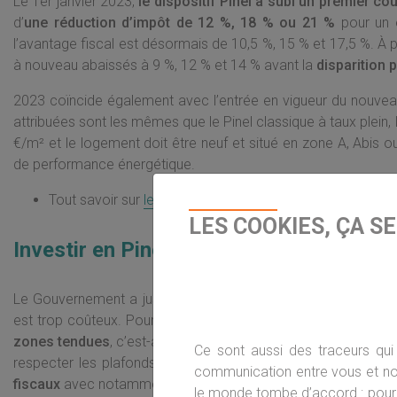
Le 1er janvier 2023,
le dispositif Pinel a subi un premier co
d’
une réduction d’impôt de 12 %, 18 % ou 21 %
pour un 
l’avantage fiscal est désormais de 10,5 %, 15 % et 17,5 %. À p
à nouveau abaissés à 9 %, 12 % et 14 % avant la
disparition
2023 coïncide également avec l’entrée en vigueur du nouveau
attribuées sont les mêmes que le Pinel classique à taux plein
€/m² et le logement doit être neuf et situé en zone A, Abis o
de performance énergétique.
Tout savoir sur
le Pinel Plus
LES COOKIES, ÇA S
Investir en Pinel : c’est le moment ou j
Le Gouvernement a justifié son annonce par le fait que le di
est trop coûteux. Pour rappel, ce dispositif permet de
souten
zones tendues
, c’est-à-dire où il est parfois difficile de trou
Ce sont aussi des traceurs qui 
respecter les plafonds de ressources des locataires. Pour l
communication entre vous et nou
fiscaux
avec notamment
une économie d’impôt pouvant all
le monde tombe d’accord : pour 