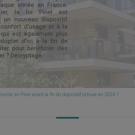
aque année en France.
ier, la loi Pinel est
 un nouveau dispositif
u confort d’usage et à la
 qui est également plus
dopter d’ici à la fin de
iter pour bénéficier des
el ? Décryptage.
 investir en Pinel avant la fin du dispositif prévue en 2024 ?