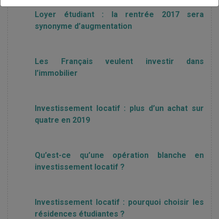
Loyer étudiant : la rentrée 2017 sera
synonyme d’augmentation
Les Français veulent investir dans
l’immobilier
Investissement locatif : plus d’un achat sur
quatre en 2019
Qu’est-ce qu’une opération blanche en
investissement locatif ?
Investissement locatif : pourquoi choisir les
résidences étudiantes ?