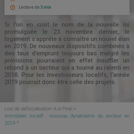
Lecture de
3 min
Si l’on en croit le nom de la nouvelle loi
promulguée le 23 novembre dernier, le
logement s'apprête à connaître un nouvel élan
en 2019. De nouveaux dispositifs combinés à
des taux d’emprunt toujours bas malgré les
prévisions pourraient en effet insuffler un
rebond à un secteur qui a tourné au ralenti en
2018. Pour les investisseurs locatifs, l’année
2019 pourrait donc être celle des projets.
Lois de défiscalisation
Loi Pinel
Immobilier locatif : nouveau dynamisme du secteur en
2019 ?