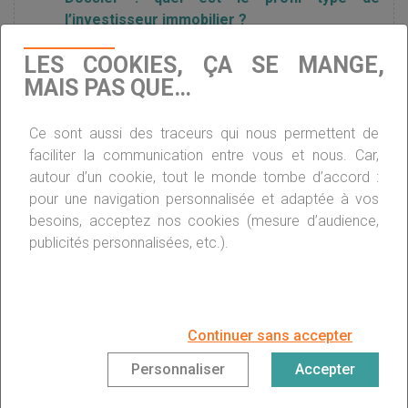
l’investisseur immobilier ?
LES COOKIES, ÇA SE MANGE,
MAIS PAS QUE…
Génération Y : ils restent locataires, mais
investissent dans le locatif
Ce sont aussi des traceurs qui nous permettent de
faciliter la communication entre vous et nous. Car,
Immobilier locatif : pourquoi faire appel à une
autour d’un cookie, tout le monde tombe d’accord :
agence ?
pour une navigation personnalisée et adaptée à vos
besoins, acceptez nos cookies (mesure d’audience,
publicités personnalisées, etc.).
Investissement locatif à Paris : comment
alléger sa fiscalité ?
Continuer sans accepter
Investissement locatif : quels placements
Personnaliser
Accepter
sont les plus rentables ?