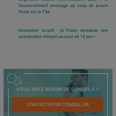
Gouvernement envisage un coup de pouce
fiscal sur la TVA
Immobilier locatif : la Fnaim demande une
exonération d’impôt au bout de 10 ans !
VOUS AVEZ BESOIN DE CONSEILS ?
CONTACTER UN CONSEILLER