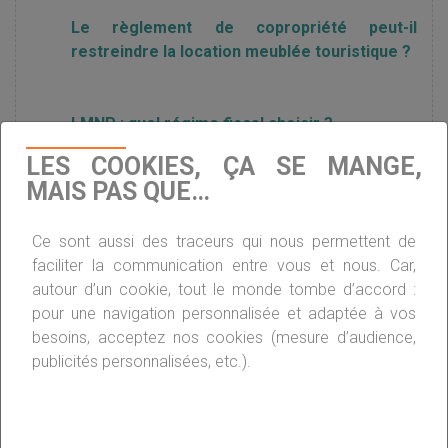
Le règlement de copropriété peut-il
restreindre la location meublée touristique ?
LMNP : quel régime fiscal choisir ?
LES COOKIES, ÇA SE MANGE,
MAIS PAS QUE…
Impôts : pourquoi certains bailleurs de
meublé ont dû payer plus que prévu ?
Ce sont aussi des traceurs qui nous permettent de
faciliter la communication entre vous et nous. Car,
autour d’un cookie, tout le monde tombe d’accord :
Location meublée : plus que quelques jours
pour une navigation personnalisée et adaptée à vos
pour choisir sa fiscalité
besoins, acceptez nos cookies (mesure d’audience,
publicités personnalisées, etc.).
Location meublée : faut-il assurer les
meubles ?