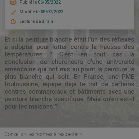
Publié le
06/05/2022
Modifié le
05/07/2023
Lecture de
3 min
Et si la peinture blanche était l’un des réflexes
à adopter pour lutter contre la hausse des
températures ? C’est en tout cas la
conclusion de chercheurs d’une université
américaine qui ont mis au point la peinture la
plus blanche qui soit. En France, une PME
toulousaine, équipe déjà le toit de certains
centres commerciaux et bâtiments avec une
peinture blanche spécifique. Mais qu’en est-il
pour les maisons ?
Conseils
Les normes à respecter