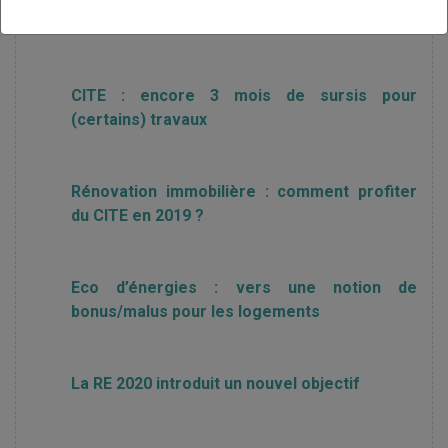
écologique
CITE : encore 3 mois de sursis pour
(certains) travaux
Rénovation immobilière : comment profiter
du CITE en 2019 ?
Eco d’énergies : vers une notion de
bonus/malus pour les logements
La RE 2020 introduit un nouvel objectif