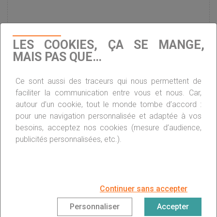
Quelles sont les nouveautés pour le CITE
LES COOKIES, ÇA SE MANGE,
2018 ?
MAIS PAS QUE…
Rénovation énergétique : pas de prime en
Ce sont aussi des traceurs qui nous permettent de
2019
faciliter la communication entre vous et nous. Car,
autour d’un cookie, tout le monde tombe d’accord :
pour une navigation personnalisée et adaptée à vos
Plan Climat : Nicolas Hulot et le chantier de la
besoins, acceptez nos cookies (mesure d’audience,
rénovation thermique
publicités personnalisées, etc.).
DOSSIER/ Nicolas Hulot, l’homme du défi
écologique
Continuer sans accepter
Personnaliser
Accepter
Dossier : Nicolas Hulot, l’homme du défi