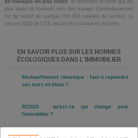
de ménages les plus riches
. Ils redoutent en effet que les
plus aisés se tournent vers des travaux d’embellissement
ce qui nuirait au quelque 760 000 salariés du secteur. La
version 2020 du CITE devrait être connue en octobre.
EN SAVOIR PLUS SUR LES NORMES
ÉCOLOGIQUES DANS L’IMMOBILIER
Réchauffement climatique : faut-il repeindre
ses murs en blanc ?
RE2020 : qu’est-ce qui change pour
l’immobilier ?
Rénovation énergétique : Nicolas Hulot veut