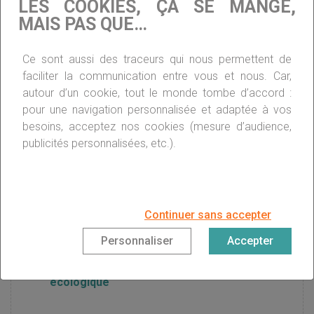
LES COOKIES, ÇA SE MANGE,
créer un choc de confiance
MAIS PAS QUE…
Ce sont aussi des traceurs qui nous permettent de
Quelles sont les nouveautés pour le CITE
faciliter la communication entre vous et nous. Car,
2018 ?
autour d’un cookie, tout le monde tombe d’accord :
pour une navigation personnalisée et adaptée à vos
besoins, acceptez nos cookies (mesure d’audience,
Rénovation énergétique : pas de prime en
publicités personnalisées, etc.).
2019
Plan Climat : Nicolas Hulot et le chantier de la
Continuer sans accepter
rénovation thermique
Personnaliser
Accepter
DOSSIER/ Nicolas Hulot, l’homme du défi
écologique