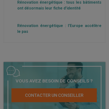
Rénovation énergétique : tous les bâtiments
ont désormais leur fiche d’identité
Rénovation énergétique : l’Europe accélère
le pas
VOUS AVEZ BESOIN DE CONSEILS ?
CONTACTER UN CONSEILLER