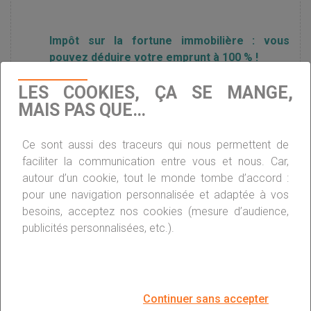
Impôt sur la fortune immobilière : vous
pouvez déduire votre emprunt à 100 % !
LES COOKIES, ÇA SE MANGE,
MAIS PAS QUE…
IFI : une nouvelle règle qui risque de coûter
cher
Ce sont aussi des traceurs qui nous permettent de
faciliter la communication entre vous et nous. Car,
Boom de l’immobilier : l’IFI a rapporté plus
autour d’un cookie, tout le monde tombe d’accord :
que prévu en 2019
pour une navigation personnalisée et adaptée à vos
besoins, acceptez nos cookies (mesure d’audience,
publicités personnalisées, etc.).
IFI : un nouvel impôt qui ne favorise pas les
investisseurs ?
Continuer sans accepter
Impôt sur la fortune immobilière : le