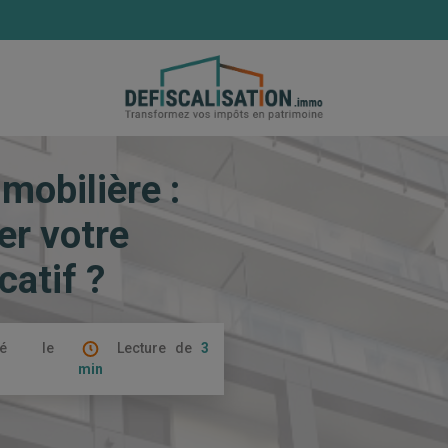
n immobilière : comment optimiser votre investissement locati
mobilière :
r votre
catif ?
ié le
Lecture de
3
min