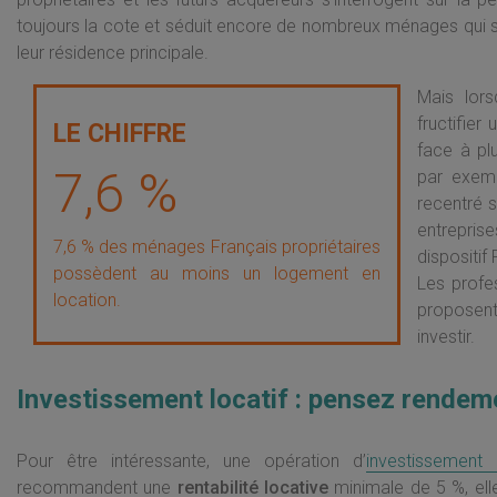
toujours la cote et séduit encore de nombreux ménages qui s
leur résidence principale.
Mais lorsq
fructifier
face à pl
7,6 %
par exemp
recentré s
entreprise
7,6 % des ménages Français propriétaires
dispositif 
possèdent au moins un logement en
Les profe
location.
proposent 
investir.
Investissement locatif : pensez rendeme
Pour être intéressante, une opération d’
investissement 
recommandent une
rentabilité locative
minimale de 5 %, ell