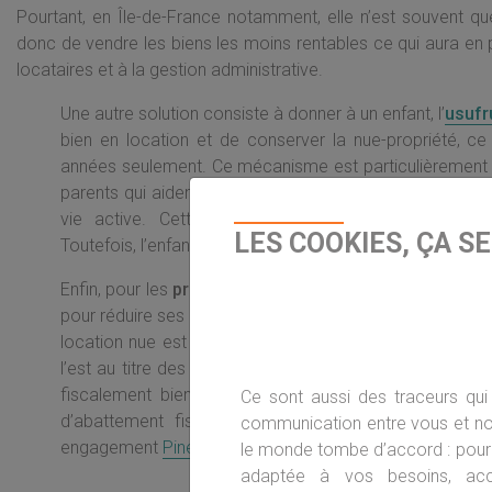
Pourtant, en Île-de-France notamment, elle n’est souvent 
donc de vendre les biens les moins rentables ce qui aura en 
locataires et à la gestion administrative.
Une autre solution consiste à donner à un enfant, l’
usufr
bien en location et de conserver la nue-propriété, c
années seulement. Ce mécanisme est particulièrement 
parents qui aident financièrement leur enfant étudiant 
vie active. Cette solution permet de réduire vos 
LES COOKIES, ÇA S
Toutefois, l’enfant doit vraiment avoir besoin de revenus
Enfin, pour les
propriétaires-bailleurs
de location nue, 
pour réduire ses impôts consiste à proposer des locati
location nue est taxée au titre des revenus fonciers, l
l’est au titre des
bénéfices industriels et commerciau
fiscalement bien plus intéressant puisque l’on pas
Ce sont aussi des traceurs qui 
d’abattement fiscal. Attention cependant, pour cela
communication entre vous et nou
engagement
Pinel
soit terminé.
le monde tombe d’accord : pour 
adaptée à vos besoins, ac