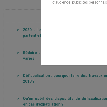
d’audience, publicités personnalis
EN SAVOIR PLUS SUR LA DÉ
>
2020 : les dispositifs de défiscalisation qu
partent et ceux qui restent
>
Réduire son taux d’imposition : des dispositif
variés
>
Défiscalisation : pourquoi faire des travaux e
2018 ?
>
Qu’en est-il des dispositifs de défiscalisatio
en cas d’expatriation ?