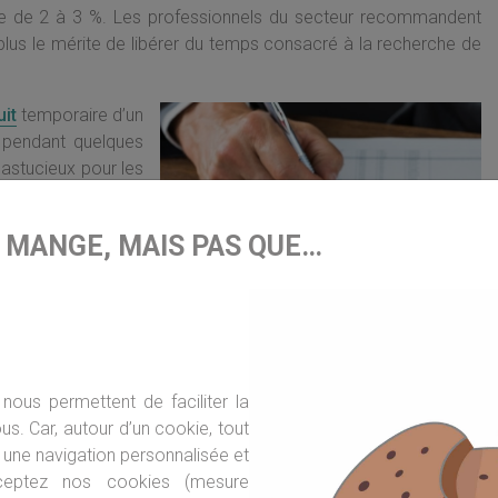
que de 2 à 3 %. Les professionnels du secteur recommandent
plus le mérite de libérer du temps consacré à la recherche de
uit
temporaire d’un
e pendant quelques
astucieux pour les
ou débutant dans la
revenus fonciers.
E MANGE, MAIS PAS QUE…
.
une solution simple
ons meublées. Si la
a
location meublée
x
(BIC). Ce qui est
se de 30 % à 50 %
nous permettent de faciliter la
 il faut que votre
s. Car, autour d’un cookie, tout
une navigation personnalisée et
ceptez nos cookies (mesure