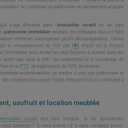
ouhaitent se constituer un patrimoine ou simplement acquérir
u’il s’agit d’investir dans l’
immobilier locatif
ou de faire
 un
patrimoine immobilier
existant, les ménages doivent faire
usieurs réformes successives plutôt décourageantes. Citons
le le remplacement de l’ISF par l’
IFI
, impôt sur la fortune
ur l’immobilier pour inciter les plus fortunés à investir dans les
s plutôt que dans le bâti ; les restrictions et le recentrage du
Pinel et du
PTZ
; la suppression de l’APL accession.
ssionnels recommandent de mettre à plat son patrimoine et
des solutions pour payer moins d’impôts tout en continuant à
nt, usufruit et location meublée
immobilier locatif
doit être rentable. Si les spécialistes
e peut atteindre 7 % voire même 12 % dans certaines zones.