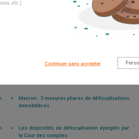
ées, etc.).
FISCALISATION IMMOBILIÈRE
i
>
Les dispositifs de défiscalisation immobilière
contribuent à modérer le marché locatif
Perso
Continuer sans accepter
s
>
CITE, LMNP, Pinel… : 90 niches fiscales en
faveur de l’immobilier
n
>
Macron : 3 mesures phares de défiscalisations
immobilières
n
>
Les dispositifs de défiscalisation épinglés par
la Cour des comptes