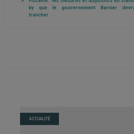
>
Fiscalité : les mesures et dispositifs en stand
by que le gouvernement Barnier devr
trancher
ACTUALITÉ