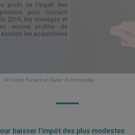
au profit de l’impôt des
sition pour l’instant
En 2019, les ménages et
onc encore profiter de
 booster les acquisitions
 : 90 niches fiscales en faveur de l’immobilier
pour baisser l’impôt des plus modestes