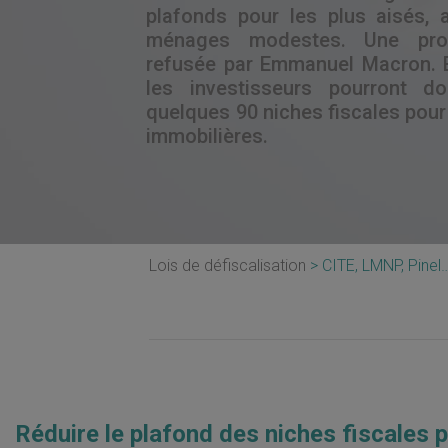
plafonds pour les plus aisés, 
ménages modestes. Une propo
refusée par Emmanuel Macron. 
les investisseurs pourront d
quelques 90 niches fiscales pour
immobilières.
Lois de défiscalisation
CITE, LMNP, Pinel…
Réduire le plafond des niches fiscales 