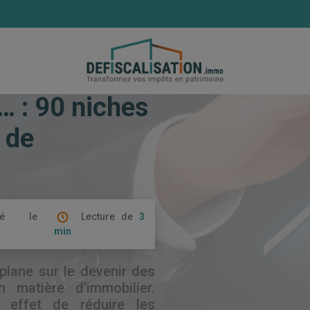
el… : 90 niches fiscales en faveur de l’immobilier
… : 90 niches
 de
ié le
Lecture de
3
min
plane sur le devenir des
 matière d’immobilier.
 effet de réduire les