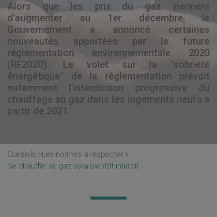
Alors que les prix du gaz viennent
d’augmenter au 1er décembre, le
Gouvernement a annoncé certaines
nouveautés apportées par la future
réglementation environnementale 2020
(RE2020). Le volet sur la "sobriété
énergétique" de la réglementation prévoit
notamment l’interdiction progressive du
chauffage au gaz dans les logements neufs à
partir de 2021.
Conseils
Les normes à respecter
Se chauffer au gaz sera bientôt interdit