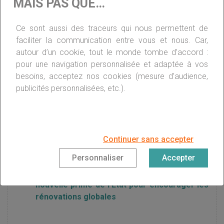
MAIS PAS QUE…
Ce sont aussi des traceurs qui nous permettent de
Des aides pour remplacer sa chaudière au
faciliter la communication entre vous et nous. Car,
fioul
autour d’un cookie, tout le monde tombe d’accord :
pour une navigation personnalisée et adaptée à vos
besoins, acceptez nos cookies (mesure d’audience,
Chèque énergie : quelles nouveautés pour
publicités personnalisées, etc.).
2019 ?
Coup de pouce thermostat : la nouvelle aide
de 150 €
Continuer sans accepter
Personnaliser
Accepter
Fioul et charbon dans les copropriétés : la
nouvelle prime de l’Etat pour encourager les
rénovations globales