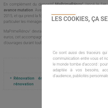
En complément du dispositif
MaPrimeRénov’
, lancé le 1e
avance mutation
. Avec le concours des banques, il s’agit en
2015, et qui prend la forme de versements réguliers et d’un re
LES COOKIES, ÇA S
particulier les ménages modestes pour qui le reste à charge en
MaPrimeRénov’ devrait en outre être assortie d’
un accompa
euros, cet accompagnement assuré par un tiers certifié, public 
d’ouvrages durant tout le processus de rénovation : aides et disp
Ce sont aussi des traceurs qui 
communication entre vous et nou
le monde tombe d’accord : pour 
adaptée à vos besoins, ac
d’audience, publicités personnalis
Rénovation énergétique : le prêt avance
rénovation