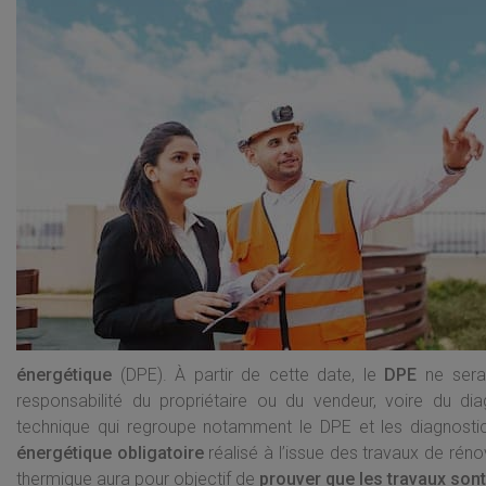
énergétique
(DPE). À partir de cette date, le
DPE
ne sera 
responsabilité du propriétaire ou du vendeur, voire du dia
technique qui regroupe notamment le DPE et les diagnosti
énergétique obligatoire
réalisé à l’issue des travaux de rén
thermique aura pour objectif de
prouver que les travaux so