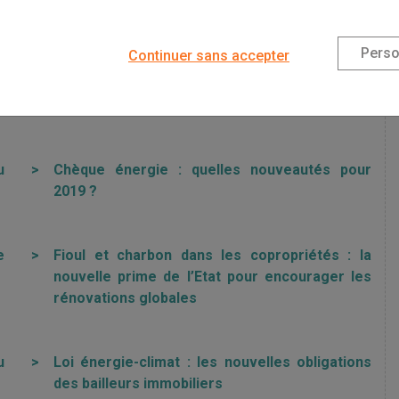
GLEMENTATIONS ÉNERGÉTIQUES
Perso
Continuer sans accepter
s
>
Immobilier : les conséquences de la loi Climat
u
>
Chèque énergie : quelles nouveautés pour
2019 ?
e
>
Fioul et charbon dans les copropriétés : la
nouvelle prime de l’Etat pour encourager les
rénovations globales
u
>
Loi énergie-climat : les nouvelles obligations
des bailleurs immobiliers