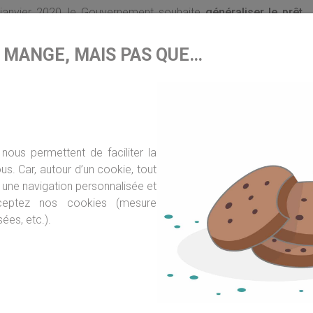
r janvier 2020, le Gouvernement souhaite
généraliser le prêt
 effet de proposer davantage ce prêt qui existe pourtant depuis
mboursement à la vente du bien. Ce dispositif devrait cibler en
E MANGE, MAIS PAS QUE…
 cas de travaux est parfois dissuasif.
gnement obligatoire
. Avec un coût moyen estimé à 1 600
ou privé, doit permettre de suivre et de conseiller les maîtres
ositifs, quels travaux réaliser, quels professionnels solliciter.
nous permettent de faciliter la
s. Car, autour d’un cookie, tout
une navigation personnalisée et
ceptez nos cookies (mesure
ées, etc.).