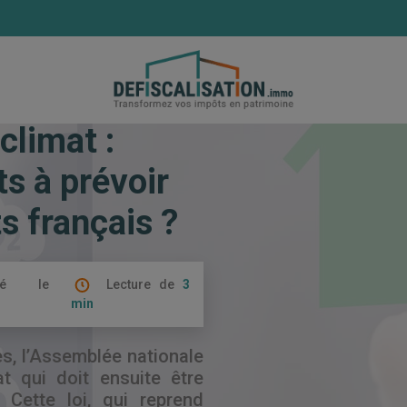
 loi climat : quels changements à prévoir pour les logements 
climat :
s à prévoir
s français ?
ié le
Lecture de
3
min
es, l’Assemblée nationale
at qui doit ensuite être
 Cette loi, qui reprend