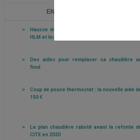
EN SAVOIR PLUS SUR LES RÈ
>
Hausse des prix du gaz : des aides pour le
HLM et les copropriétés
>
Des aides pour remplacer sa chaudière a
fioul
>
Coup de pouce thermostat : la nouvelle aide d
150 €
>
Le plan chaudière raboté avant la refonte d
CITE en 2020