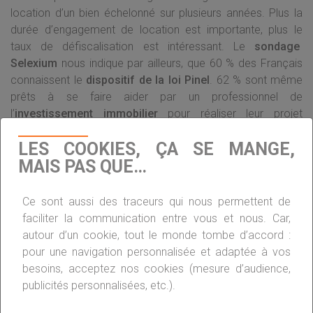
location d’un bien échelonné sur plusieurs années. Plus la
durée d’engagement de location est importante, plus le
taux de défiscalisation est intéressant. Le
sondage
Selexium
nous indique par ailleurs, que 60 % des Français
connaissent le
dispositif de la loi Pinel
. 62 % sont même
prêts à se faire aider par un professionnel de
l’
investissement immobilier
pour réaliser leur projet
d
‘investissement locatif
dans les meilleures conditions.
LES COOKIES, ÇA SE MANGE,
MAIS PAS QUE…
SUPER PINEL
Ce sont aussi des traceurs qui nous permettent de
faciliter la communication entre vous et nous. Car,
autour d’un cookie, tout le monde tombe d’accord :
À partir de 2023,
Pinel +
pour une navigation personnalisée et adaptée à vos
entre en scène sur le
besoins, acceptez nos cookies (mesure d’audience,
marché locatif, en
publicités personnalisées, etc.).
imposant de
NOUVELLES