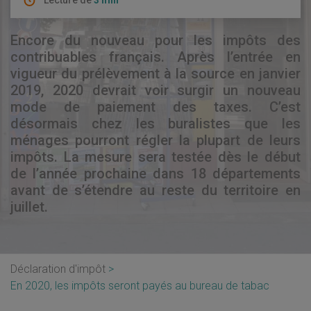
Lecture de
3 min
Encore du nouveau pour les impôts des
contribuables français. Après l’entrée en
vigueur du prélèvement à la source en janvier
2019, 2020 devrait voir surgir un nouveau
mode de paiement des taxes. C’est
désormais chez les buralistes que les
ménages pourront régler la plupart de leurs
impôts. La mesure sera testée dès le début
de l’année prochaine dans 18 départements
avant de s’étendre au reste du territoire en
juillet.
Déclaration d'impôt
En 2020, les impôts seront payés au bureau de tabac