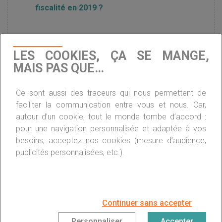
fiscalité en 2019 ?
29 juillet : le jour de libération fiscale du
LES COOKIES, ÇA SE MANGE,
salarié français
MAIS PAS QUE…
Nouvelle année : ce qui change pour vos
Ce sont aussi des traceurs qui nous permettent de
impôts en 2020
faciliter la communication entre vous et nous. Car,
autour d’un cookie, tout le monde tombe d’accord :
pour une navigation personnalisée et adaptée à vos
À quoi servent vos impôts ?
besoins, acceptez nos cookies (mesure d’audience,
publicités personnalisées, etc.).
Le point sur la déclaration d’impôts 2019
Continuer sans accepter
Impôts locaux : première baisse des taux
Personnaliser
Accepter
depuis dix ans