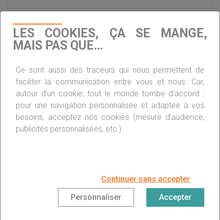
Investisseurs : que penser des placements
LES COOKIES, ÇA SE MANGE,
financiers ?
MAIS PAS QUE…
Placements : comment optimiser avant l’âge
Ce sont aussi des traceurs qui nous permettent de
de 50 ans ?
faciliter la communication entre vous et nous. Car,
autour d’un cookie, tout le monde tombe d’accord :
pour une navigation personnalisée et adaptée à vos
La SCPI, un placement qui fait fureur
besoins, acceptez nos cookies (mesure d’audience,
publicités personnalisées, etc.).
Défiscalisation : FIP et FCPI, le point en 2018
Continuer sans accepter
À chaque âge son placement immobilier
Personnaliser
Accepter