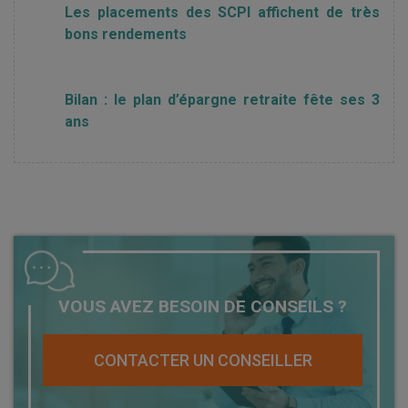
Les placements des SCPI affichent de très
bons rendements
Bilan : le plan d’épargne retraite fête ses 3
ans
VOUS AVEZ BESOIN DE CONSEILS ?
CONTACTER UN CONSEILLER