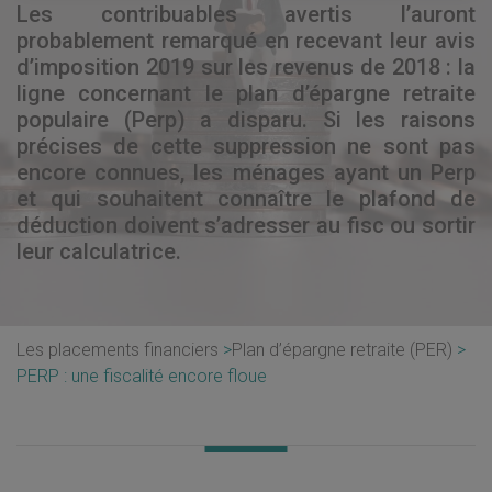
Les contribuables avertis l’auront
probablement remarqué en recevant leur avis
d’imposition 2019 sur les revenus de 2018 : la
ligne concernant le plan d’épargne retraite
populaire (Perp) a disparu. Si les raisons
précises de cette suppression ne sont pas
encore connues, les ménages ayant un Perp
et qui souhaitent connaître le plafond de
déduction doivent s’adresser au fisc ou sortir
leur calculatrice.
Les placements financiers
Plan d’épargne retraite (PER)
PERP : une fiscalité encore floue