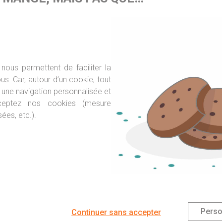
 LMNP
us nombreuses. Elles offrent les avantages du neuf : pas de
terrasses, mais ne permettent toutefois pas de garantir un
nous permettent de faciliter la
 mise en location d’un appartement neuf à la montagne passe
s. Car, autour d’un cookie, tout
it les lieux en l’absence du propriétaire. Le statut de
LMNP
une navigation personnalisée et
ceptez nos cookies (mesure
ées, etc.).
vantages aux investisseurs. L’acquisition grâce au dispositif
fessionnel sur place. Le bien doit être loué pendant 9 ans, en
ttention toutefois, il ne peut pas bénéficier du bien à sa guise
lité
et le ticket d’entrée pour ces résidences sont souvent
durée effective de location annuelle.
Perso
Continuer sans accepter