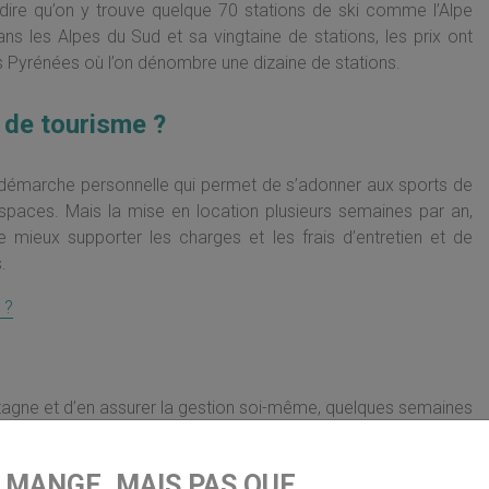
 dire qu’on y trouve quelque 70 stations de ski comme l’Alpe
s les Alpes du Sud et sa vingtaine de stations, les prix ont
s Pyrénées où l’on dénombre une dizaine de stations.
 de tourisme ?
 démarche personnelle qui permet de s’adonner aux sports de
 espaces. Mais la mise en location plusieurs semaines par an,
 mieux supporter les charges et les frais d’entretien et de
.
 ?
ntagne et d’en assurer la gestion soi-même, quelques semaines
s sont réalisés durant la période hivernale
. Qui plus est, le
la gestion à un agent immobilier local qui facture environ 30 %
E MANGE, MAIS PAS QUE…