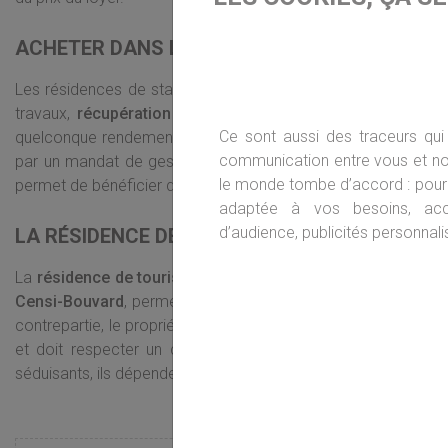
ACHETER DANS LE NEUF AVEC LE STATUT DE
Les résidences de standing à la montagne sont de plus en pl
travaux,
récupération de la TVA
, appartement aux normes, 
Ce sont aussi des traceurs qui 
quelconque rendement ou un taux d’occupation. En effet, la
communication entre vous et nou
par un mandat de gestion confié à un agent qui gère et rempl
le monde tombe d’accord : pour 
permet de bénéficier d’avantages fiscaux.
adaptée à vos besoins, ac
d’audience, publicités personnalis
LA RÉSIDENCE DE SERVICES
La
résidence de tourisme
à la montagne offre de nombreux a
Censi-Bouvard
, permet de confier l’entière gestion à un pro
contrepartie, le propriétaire bénéficie de réductions d’impôt. A
et doit respecter un calendrier strict. Si le
taux de rentabi
séduisants, ils dépendent grandement du gestionnaire et de la 