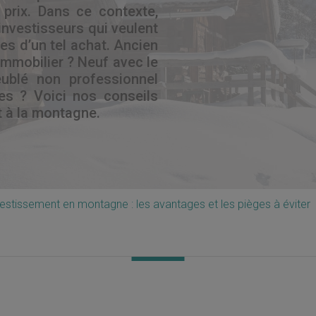
 prix. Dans ce contexte,
 investisseurs qui veulent
ges d’un tel achat. Ancien
immobilier ? Neuf avec le
ublé non professionnel
es ? Voici nos conseils
t à la montagne.
estissement en montagne : les avantages et les pièges à éviter