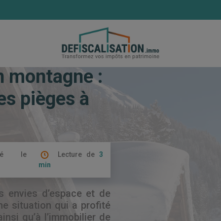
 en montagne : les avantages et les pièges à éviter
n montagne :
es pièges à
ié le
Lecture de
3
min
es envies d’espace et de
 situation qui a profité
ainsi qu’à l’immobilier de