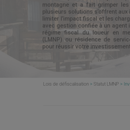
montagne et a fait grimper les
plusieurs solutions s’offrent aux
limiter l’impact fiscal et les char
avec gestion confiée à un agent 
régime fiscal du loueur en me
(LMNP) ou résidence de servic
pour réussir votre investissemen
Lois de défiscalisation
Statut LMNP
Inv