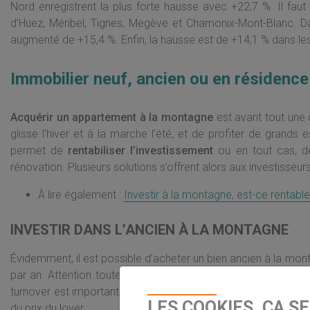
Nord enregistrent la plus forte hausse avec +22,7 %. Il faut
d’Huez, Méribel, Tignes, Megève et Chamonix-Mont-Blanc. Dan
augmenté de +15,4 %. Enfin, la hausse est de +14,1 % dans le
Immobilier neuf, ancien ou en résidence
Acquérir un appartement à la montagne
est avant tout une
glisse l’hiver et à la marche l’été, et de profiter de grands
permet de
rentabiliser l’investissement
ou en tout cas, de
rénovation. Plusieurs solutions s’offrent alors aux investisseurs
À lire également :
Investir à la montagne, est-ce rentable
INVESTIR DANS L’ANCIEN À LA MONTAGNE
Évidemment, il est possible d’acheter un bien ancien à la mo
par an. Attention toutefois, près de
80 % des revenus locatif
turnover est important, il peut donc être judicieux de confier 
LES COOKIES, ÇA S
du prix du loyer.