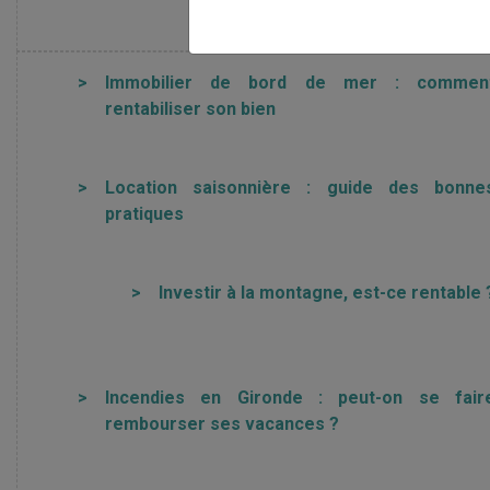
EN SAVOIR PLUS SUR LA
>
Immobilier de bord de mer : commen
rentabiliser son bien
>
Location saisonnière : guide des bonne
pratiques
>
Investir à la montagne, est-ce rentable 
>
Incendies en Gironde : peut-on se fair
rembourser ses vacances ?