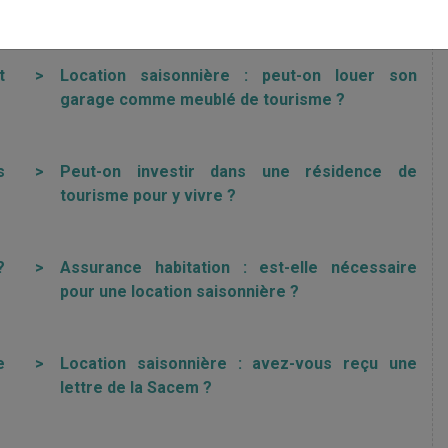
 LOCATION TOURISTIQUE
t
>
Location saisonnière : peut-on louer son
garage comme meublé de tourisme ?
s
>
Peut-on investir dans une résidence de
tourisme pour y vivre ?
?
>
Assurance habitation : est-elle nécessaire
pour une location saisonnière ?
e
>
Location saisonnière : avez-vous reçu une
lettre de la Sacem ?