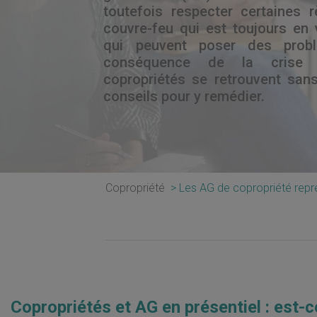
toutefois respecter certaines
couvre-feu qui est toujours en 
qui peuvent poser des probl
conséquence de la crise s
copropriétés se retrouvent san
conseils pour y remédier.
Copropriété
Les AG de copropriété repre
Copropriétés et AG en présentiel : est-c