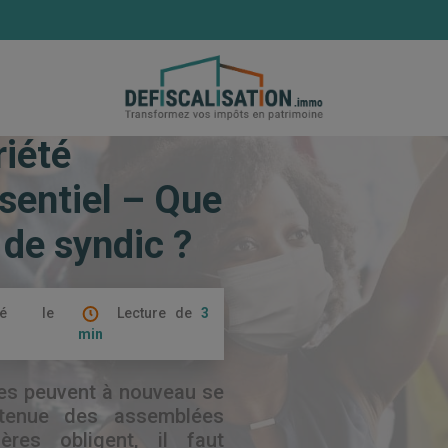
opriété reprennent en présentiel – Que faire en l’absence de 
riété
sentiel – Que
 de syndic ?
ié le
Lecture de
3
min
ires peuvent à nouveau se
 tenue des assemblées
ères obligent, il faut