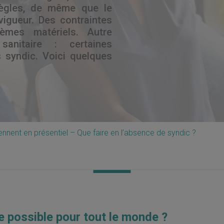
 règles, de même que le
vigueur. Des contraintes
èmes matériels. Autre
anitaire : certaines
s syndic. Voici quelques
nnent en présentiel – Que faire en l’absence de syndic ?
e possible pour tout le monde ?