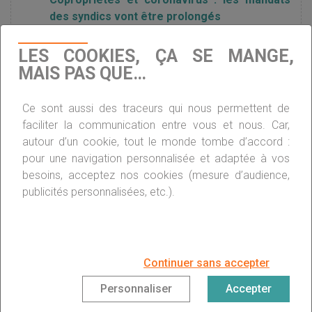
des syndics vont être prolongés
LES COOKIES, ÇA SE MANGE,
Copropriétés : les assemblées générales à
MAIS PAS QUE…
distance sont possibles jusqu’à cet été
Ce sont aussi des traceurs qui nous permettent de
faciliter la communication entre vous et nous. Car,
Charges de copropriété : quelle évolution
autour d’un cookie, tout le monde tombe d’accord :
avec le Covid-19 ?
pour une navigation personnalisée et adaptée à vos
besoins, acceptez nos cookies (mesure d’audience,
publicités personnalisées, etc.).
Les AG de copropriété reprennent en
présentiel – Que faire en l’absence de syndic
?
Continuer sans accepter
Les syndics de copropriété accusés d’avoir
Personnaliser
Accepter
profité de la crise sanitaire ?