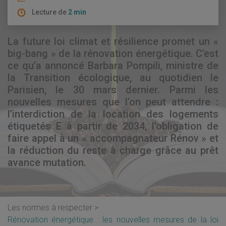
Lecture de
2 min
La future loi climat et résilience promet un «
big-bang » de la rénovation énergétique. C’est
ce qu’a annoncé Barbara Pompili, ministre de
la Transition écologique, au quotidien le
Parisien, le 30 mars dernier. Parmi les
nouvelles mesures que l’on peut attendre :
l’interdiction de la location des logements
étiquetés E à partir de 2034, l’obligation de
faire appel à un « accompagnateur Rénov » et
la réduction du reste à charge grâce au prêt
avance mutation.
Les normes à respecter
Rénovation énergétique : les nouvelles mesures de la loi