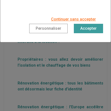
Rénovation énergétique : le seuil d’indécence
énergétique rendra certains logements
inlouables
Continuer sans accepter
Personnaliser
Accepter
Et si les logements mal isolés étaient
interdits à la location ?
Propriétaires : vous allez devoir améliorer
l’isolation et le chauffage de vos biens
Rénovation énergétique : tous les bâtiments
ont désormais leur fiche d’identité
Rénovation énergétique : l’Europe accélère