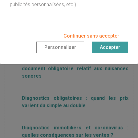
Électricité : 7 logements français sur 10 ne
publicités personnalisées, etc.).
sont pas aux normes
Amiante : le nouveau diagnostic obligatoire,
Continuer sans accepter
même pour les petits travaux
Personnaliser
Accepter
Dossier de diagnostic technique : un nouveau
document obligatoire relatif aux nuisances
sonores
Diagnostics obligatoires : quand les prix
varient du simple au double
Diagnostics immobiliers et coronavirus :
quelles conséquences sur les ventes ?