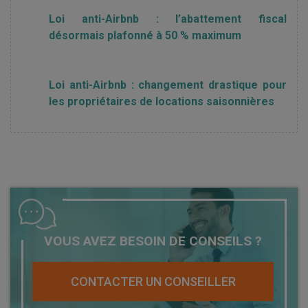
Loi anti-Airbnb : l’abattement fiscal
désormais plafonné à 50 % maximum
Loi anti-Airbnb : changement drastique pour
les propriétaires de locations saisonnières
VOUS AVEZ BESOIN DE CONSEILS ?
CONTACTER UN CONSEILLER