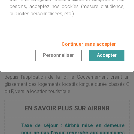
L’INTERDICTION DE LOUER DES PASSOIRES
besoins, acceptez nos cookies (mesure d’audience,
THERMIQUES
publicités personnalisées, etc.).
Dans un souci de cohérence, les locations touristiques
devront également s’aligner aux nouvelles normes du
logement dictées par la loi Climat et Résilience. Concernant
jusqu’à présent les locations destinées aux baux de longue
Continuer sans accepter
durée, l’
interdiction de location des logements au
Personnaliser
Accepter
mauvais DPE
(diagnostic de performance énergétique) va
s’étendre au paysage touristique. Après avoir constaté une
augmentation des ventes des passoires énergétiques
depuis l’application de la loi, le Gouvernement craint un
glissement des logements locatifs longue durée classés G
ou F, vers la location touristique.
EN SAVOIR PLUS SUR AIRBNB
Taxe de séjour : Airbnb mise en demeure
pour ne pas l’avoir reversée aux communes