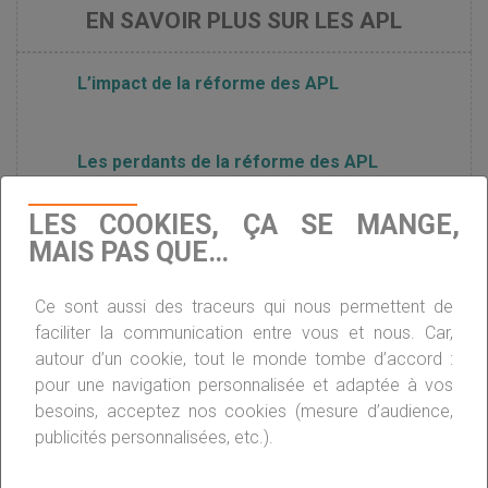
EN SAVOIR PLUS SUR LES APL
L’impact de la réforme des APL
Les perdants de la réforme des APL
LES COOKIES, ÇA SE MANGE,
APL : les revenus actuels seront bientôt pris
MAIS PAS QUE…
en compte
Ce sont aussi des traceurs qui nous permettent de
faciliter la communication entre vous et nous. Car,
Les aides au logement réduites par la Cour
autour d’un cookie, tout le monde tombe d’accord :
des Comptes
pour une navigation personnalisée et adaptée à vos
besoins, acceptez nos cookies (mesure d’audience,
publicités personnalisées, etc.).
La réforme de l’APL reportée au 1er avril