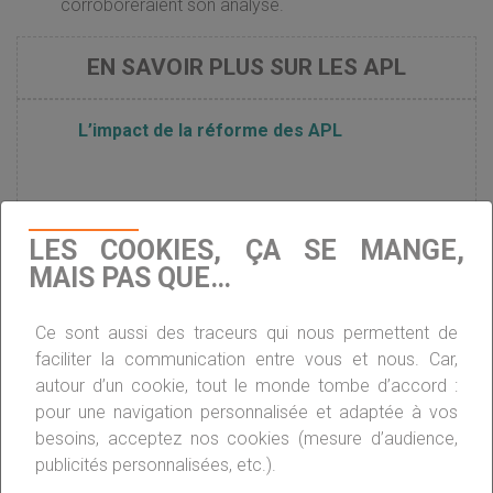
corroboreraient son analyse.
EN SAVOIR PLUS SUR LES APL
L’impact de la réforme des APL
Les perdants de la réforme des APL
LES COOKIES, ÇA SE MANGE,
MAIS PAS QUE…
APL : les revenus actuels seront bientôt pris
en compte
Ce sont aussi des traceurs qui nous permettent de
faciliter la communication entre vous et nous. Car,
autour d’un cookie, tout le monde tombe d’accord :
La réforme de l’APL reportée au 1er avril
pour une navigation personnalisée et adaptée à vos
besoins, acceptez nos cookies (mesure d’audience,
publicités personnalisées, etc.).
Baisse des APL : le gouvernement rectifie le