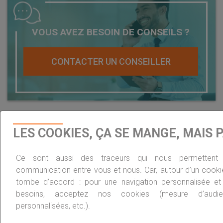
VOUS AVEZ BESOIN DE CONSEILS ?
CONTACTER UN CONSEILLER
LES COOKIES, ÇA SE MANGE, MAIS 
RÉDUIRE VOTRE IMPÔT
EN INVESTISSANT
Ce sont aussi des traceurs qui nous permettent d
communication entre vous et nous. Car, autour d’un cooki
Nos conseillers en défiscalisation vous
tombe d’accord : pour une navigation personnalisée e
aident à trouver l’investissement adapté
besoins, acceptez nos cookies (mesure d’audienc
personnalisées, etc.).
VOTRE BILAN PATRIMONIAL