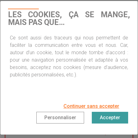
En revanche, il existe un scénario où il peut être avantageux
LES COOKIES, ÇA SE MANGE,
de profiter de cette mesure : en cas de
diminution du taux
MAIS PAS QUE…
marginal d’imposition en 2024
, due à un changement de
situation familiale (mariage ou Pacs) ou à une baisse
Ce sont aussi des traceurs qui nous permettent de
significative des revenus (un départ en retraite, un passage
faciliter la communication entre vous et nous. Car,
à temps partiel ou une période de chômage).
autour d’un cookie, tout le monde tombe d’accord :
pour une navigation personnalisée et adaptée à vos
besoins, acceptez nos cookies (mesure d’audience,
publicités personnalisées, etc.).
Pour bénéficier du
doublement du
déficit foncier, il est
nécessaire de mentionner
Continuer sans accepter
les dépenses de rénovation
Personnaliser
Accepter
énergétique sur la ligne 224
bis. Il vous suffit, en