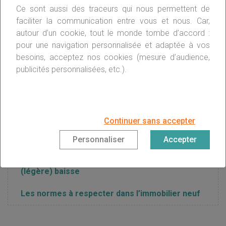
classiques dédiés à l’immobilier, la nue-propriété peut
Ce sont aussi des traceurs qui nous permettent de
s’inscrire dans le cadre de parts de
SCPI
(société civile de
faciliter la communication entre vous et nous. Car,
placement immobilier)
.
autour d’un cookie, tout le monde tombe d’accord :
pour une navigation personnalisée et adaptée à vos
besoins, acceptez nos cookies (mesure d’audience,
publicités personnalisées, etc.).
Déclaration d’ouverture de chantier
Continuer sans accepter
Patrimoine immobilier : quoi de neuf sur la
fiscalité en 2019 ?
Personnaliser
Accepter
Immobilier neuf : le taux de construction en
(légère) baisse
Les normes à respecter dans l’immobilier neuf