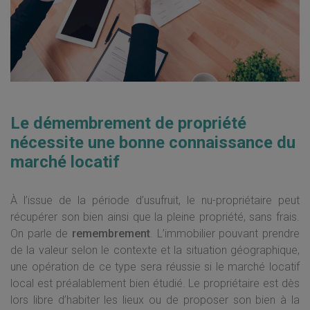
Le démembrement de propriété
nécessite une bonne connaissance du
marché locatif
À l’issue de la période d’usufruit, le nu-propriétaire peut
récupérer son bien ainsi que la pleine propriété, sans frais.
On parle de
remembrement
. L’immobilier pouvant prendre
de la valeur selon le contexte et la situation géographique,
une opération de ce type sera réussie si le marché locatif
local est préalablement bien étudié. Le propriétaire est dès
lors libre d’habiter les lieux ou de proposer son bien à la