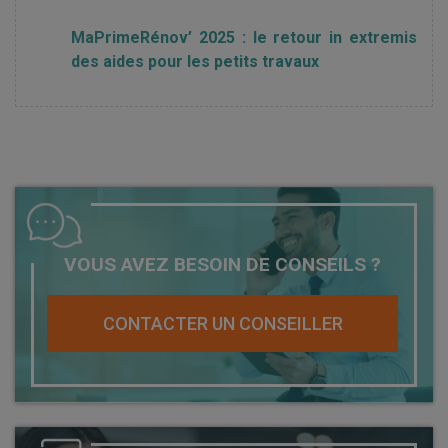
MaPrimeRénov’ 2025 : le retour in extremis
des aides pour les petits travaux
VOUS AVEZ BESOIN DE CONSEILS ?
CONTACTER UN CONSEILLER