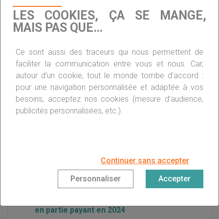
contribué à ralentir le déploiement du dispositif. L’enjeu de
LES COOKIES, ÇA SE MANGE,
2024 est donc de tirer les leçons de 2023 et de miser sur
l’efficacité des travaux de rénovation énergétique et des
MAIS PAS QUE…
dispositifs d’aide associés.
Ce sont aussi des traceurs qui nous permettent de
EN SAVOIR PLUS SUR MAPRIMERÉNOV
faciliter la communication entre vous et nous. Car,
EN 2024
autour d’un cookie, tout le monde tombe d’accord :
pour une navigation personnalisée et adaptée à vos
besoins, acceptez nos cookies (mesure d’audience,
MaPrimeRénov’ : 1,6 milliard d’euros
publicités personnalisées, etc.).
supplémentaires en 2024
MaPrimeRénov’ : plus d’aides en 2024, pour
Continuer sans accepter
qui, comment ?
Personnaliser
Accepter
Mon Accompagnateur Rénov’ : obligatoire et
en partie payant en 2024