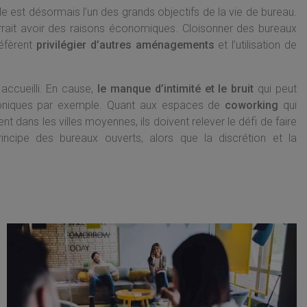
elle est désormais l’un des grands objectifs de la vie de bureau.
rait avoir des raisons économiques. Cloisonner des bureaux
réfèrent
privilégier d’autres aménagements
et l’utilisation de
 accueilli. En cause,
le manque d’intimité et le bruit
qui peut
éphoniques par exemple. Quant aux espaces de
coworking
qui
 dans les villes moyennes, ils doivent relever le défi de faire
principe des bureaux ouverts, alors que la discrétion et la