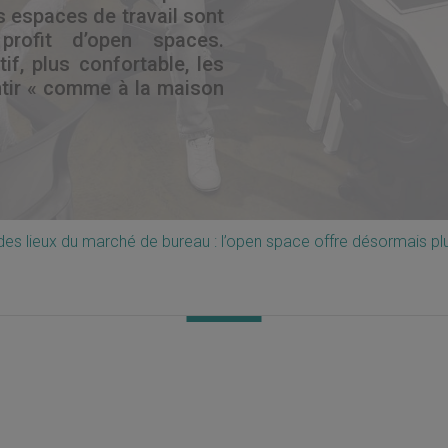
 espaces de travail sont
profit d’open spaces.
tif, plus confortable, les
ntir « comme à la maison
des lieux du marché de bureau : l’open space offre désormais pl