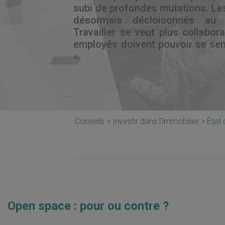
subi de profondes mutations. Les
désormais décloisonnés au 
Travailler se veut plus collabora
employés doivent pouvoir se se
».
Conseils
Investir dans l'immobilier
État 
Open space : pour ou contre ?