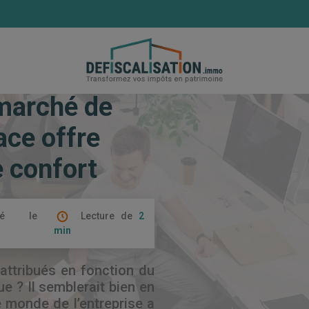
 du marché de bureau : l’open space offre désormais plus de 
 marché de
ace offre
 confort
ié le
Lecture de
2
min
attribués en fonction du
ue ? Il semblerait bien en
e monde de l’entreprise a