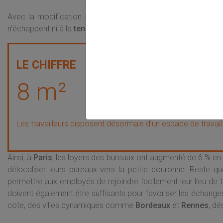
Avec la modification des espaces de travail, la surface dispo
n’échappent ni à la
tension immobilière
qui frappe les logemen
8 m²
Les travailleurs disposent désormais d’un espace de trava
Ainsi, à
Paris
, les loyers des bureaux ont augmenté de 6 % en u
délocaliser leurs bureaux vers la petite couronne. Reste qu
permettre aux employés de rejoindre facilement leur lieu de t
doivent également être suffisants pour favoriser les échanges 
cote, des villes dynamiques comme
Bordeaux
et
Rennes
, dé