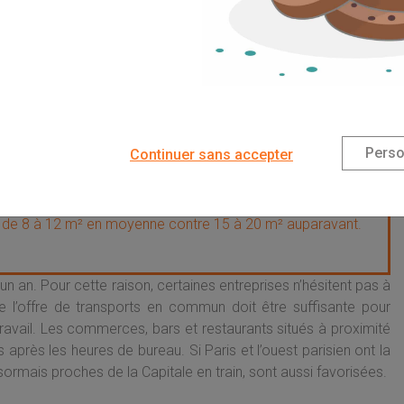
nible par travailleur a baissé au fil des ans. Et les bureaux
ts, ni à la
hausse des prix
.
Perso
Continuer sans accepter
il de 8 à 12 m² en moyenne contre 15 à 20 m² auparavant.
n an. Pour cette raison, certaines entreprises n’hésitent pas à
e l’offre de transports en commun doit être suffisante pour
ravail. Les commerces, bars et restaurants situés à proximité
après les heures de bureau. Si Paris et l’ouest parisien ont la
sormais proches de la Capitale en train, sont aussi favorisées.